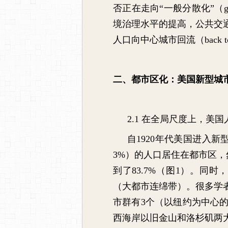
否正在走向
“
一般分散化
”
（
g
境治理水平的提高，公共交
人口向中心城市回流（
back t
二、都市区化：美国新型城
2.1
在全局尺度上，美国
自
1920
年代美国进入新
3%
）的人口居住在都市区，
到了
83.7%
（图
1
）。同时，
（大都市连绵带）。很多学
市群有
3
个（以纽约为中心
西海岸以旧金山和洛杉矶两