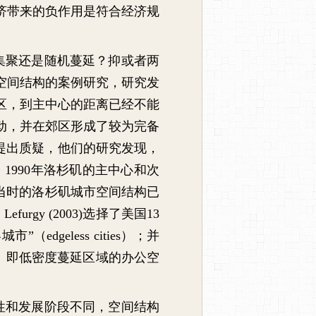
济带来的负作用是符合经济规
集聚还是随机蔓延？抑或者两
空间结构的案例研究，研究发
区，到主中心的距离已经不能
动，并在郊区形成了较为完备
提出质疑，他们的研究发现，
。
1990
年洛杉矶的主中心和次
当时的洛杉矶城市空间结构已
和
Lefurgy (2003)
选择了美国
13
界城市
”
（
edgeless cities
）；并
）即低密度蔓延区域的办公空
性和发展阶段不同，空间结构