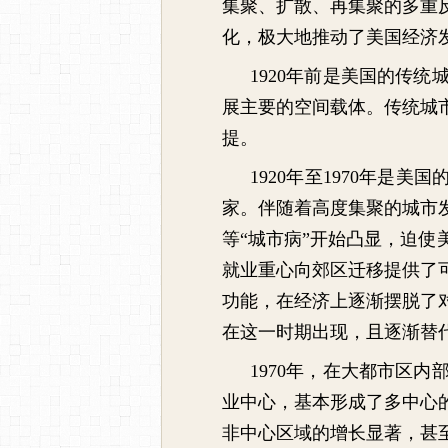
集聚、扩散、再集聚的多重
化，极大地推动了美国经济
1920
年前是美国的传统
展主要的空间载体。传统城
提。
1920
年至
1970
年是美国
家。伴随着高度集聚的城市
等
“
城市病
”
开始凸显，迫使
就业重心向郊区迁移提供了
功能，在经济上逐渐摆脱了
在这一时期出现，且逐渐替代
1970
年，在大都市区内
业中心，基本形成了多中心
非中心区域的增长显著，甚