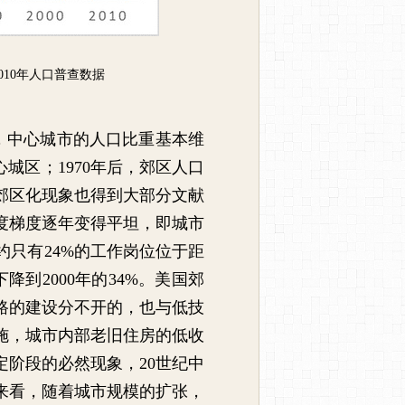
010
年人口普查数据
，中心城市的人口比重基本维
心城区；
1970
年后，郊区人口
郊区化现象也得到大部分文献
度梯度逐年变得平坦，即城市
约只有
24%
的工作岗位位于距
下降到
2000
年的
34%
。美国郊
路的建设分不开的，也与低技
施，城市内部老旧住房的低收
定阶段的必然现象，
20
世纪中
来看，随着城市规模的扩张，