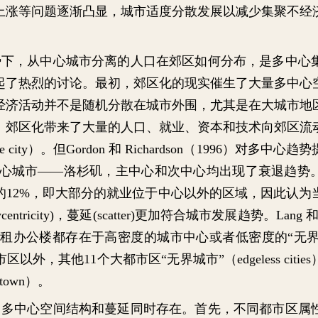
上涨等问题逐渐凸显，城市适度分散发展以减少集聚不经
势下，从中心城市分离的人口在郊区如何分布，是多中心
起了热烈的讨论。最初，郊区化的现实催生了大量多中心
经济活动并不是随机分散在城市外围，尤其是在大城市地
。郊区化带来了大量的人口、就业、资本和技术向郊区流
e city
）。但
Gordon
和
Richardson
（
1996
）对多中心趋势
心城市
——
洛杉矶，主中心和次中心均出现了衰退趋势
的
12%
，即大部分的就业位于中心以外的区域，因此认为
entricity)
，蔓延
(scatter)
更加符合城市发展趋势。
Lang
租办公楼都存在于高密度的城市中心或者低密度的
“
无
市区以外，其他
11
个大都市区
“
无界城市
”
（
edgeless cities
town
）。
，多中心空间结构和蔓延同时存在。首先，不同都市区属