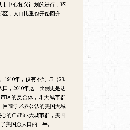
城市中心复兴计划的进行，环
郊区，人口比重也开始回升，
。
1910
年，仅有不到
1/3
（
28.
人口，
2010
年这一比例更是达
都市区的复合体，即大城市群
。目前学术界公认的美国大城
核心的
ChiPitts
大城市群，美国
纳了美国总人口的一半。