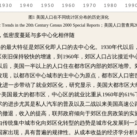
图
1
美国人口在不同统计区分布的历史演化
Trends in the 20th Century Census 2000 Special Reports
；美国人口普查局
2
，低密度蔓延与多中心化相伴随
移的最大特征是郊区化即人口的去中心化。
1930
年代以后
区依旧保持较快的增速，到
1960
年，郊区人口占比接近中
以后，美国一半以上的人口住在都市区内部的郊区地带。
发现，以都市区中心城市的主中心为原点，都市区人口密
化进一步带动了就业郊区化，研究显示，美国大都市区大
个美国最大的都市区，中心区的就业比重从
1960
年的
61%
术的进步尤其是私人汽车的普及以及二战以来美国高速公
的撤退，收入的提高，联邦政府倾向于郊区住房政策的实
由传统集中城市化向郊区化转型的趋势是城市化发展到一
国家出现，具有普遍的规律性。从成本收益的经济学分析