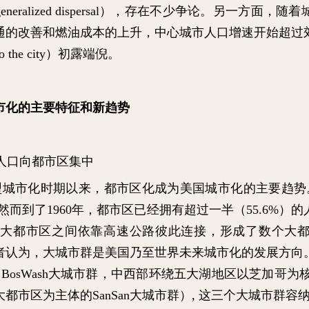
eneralized dispersal
），存在不少争论。另一方面，随着
通的改善和燃油成本的上升，中心城市人口增速开始超过
o the city
）初露端倪。
市化的主要特征和新趋势
人口向都市区集中
型城市化时期以来，都市区化成为美国城市化的主要趋势
然而到了
1960
年，都市区已经拥有超过一半（
55.6%
）的
大都市区之间依靠高速公路彼此连接，形成了数个大
者认为，大城市群是美国乃至世界未来城市化的发展方向
的
BosWash
大城市群，中西部环绕五大湖地区以芝加哥为
大都市区为主体的
SanSan
大城市群）
,
这三个大城市群容