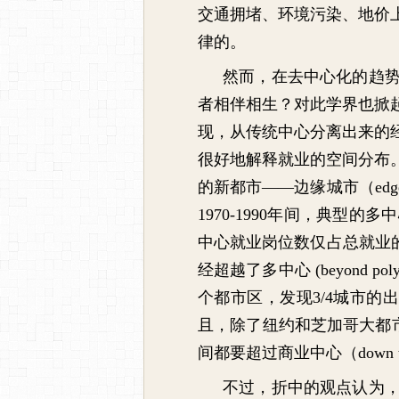
交通拥堵、环境污染、地价
律的。
然而，在去中心化的趋
者相伴相生？对此学界也掀
现，从传统中心分离出来的
很好地解释就业的空间分布
的新都市——边缘城市（
edg
1970-1990
年间，典型的多中
中心就业岗位数仅占总就业
经超越了多中心
(beyond polyc
个都市区，发现
3/4
城市的出
且，除了纽约和芝加哥大都
间都要超过商业中心（
down 
不过，折中的观点认为