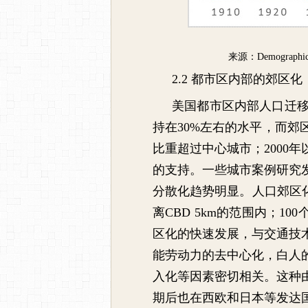
来源：
Demographic 
2.2
都市区内部的郊区化
美国都市区内部人口迁
持在
30%
左右的水平，而郊
比重超过中心城市；
2000
年
的支持。一些城市案例研究
分散化趋势明显。人口郊区
离
CBD 5km
的范围内；
100
区化的快速发展，与交通技
能劳动力的去中心化，白人
入化等因素密切相关。这种
期后也在西欧和日本等发达