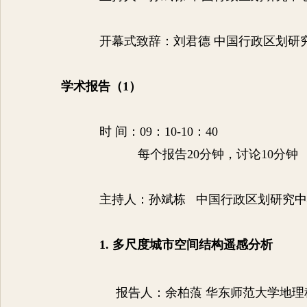
开幕式致辞：
刘君德 中国行政区划研
学术报告（
1
）
时
间：
09
：
10-10
：
40
每个报告
20
分钟，讨论
10
分钟
主持人：
孙斌栋 中国行政区划研究
1.
多尺度城市空间结构遥感分析
报告人：余柏蒗 华东师范大学地理