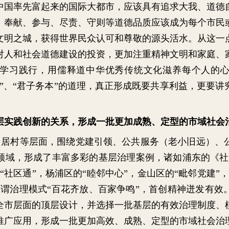
中国率先富起来的国际大都市，应该具有追求大我、道德
、奉献、参与、尽责、守则等道德品质应该成为每个市民
文明之城，获得世界民众认可和尊敬的源头活水。从这一
对人和社会道德建设的投资，更加注重精神文明和家庭、
学习践行，用儒释道中华优秀传统文化滋养每个人的
”、“君子务本”的道理，真正形成既要共享利益，更要
层实践创新的关系，形成一批更加成熟、定型的市域社会
居村等层面，围绕党建引领、公共服务（老小旧远）、
领域，形成了丰富多彩的基层治理案例，诸如浦东的《社
“社区通”，杨浦区的“睦邻中心”，金山区的“毗邻党建”
可谓治理模式“百花齐放、百家争鸣”，首创精神迸发有效
全市层面的顶层设计，并选择一批基层的有效治理制度、
推广应用，形成一批更加高效、成熟、定型的市域社会治